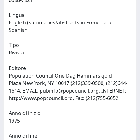
0098-7921
Lingua
English:(summaries/abstracts in French and
Spanish
Tipo
Rivista
Editore
Population Council:One Dag Hammarskjold
Plaza:New York, NY 10017:(212)339-0500, (212)644-
1614, EMAIL:
pubinfo@popcouncil.org
, INTERNET:
http://www.popcouncil.org, Fax: (212)755-6052
Anno di inizio
1975
Anno di fine