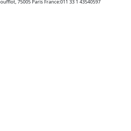
Editions A Pedone:13 rue Soufflot, 75005 Paris France:011 33 1 43540597