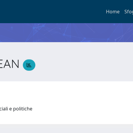
Home
Sfo
JEAN
N
iali e politiche