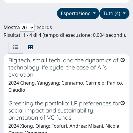
Esportazione
Tutti (4)
Mostra
records
Risultati 1 - 4 di 4 (tempo di esecuzione: 0.004 secondi).
Big tech, small tech, and the dynamics of
technology life cycle: the case of AI’s
evolution
2024 Cheng, Yangyang; Cennamo, Carmelo; Panico,
Claudio
Greening the portfolio: LP preferences for
social impact and sustainability
orientation of VC funds
2024 Xiong, Qiang; Fosfuri, Andrea; Misani, Nicola;
Cheng, Yangyang