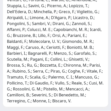
Stuppia, L.; Savini, G.; Picerno, A.; Lopizzo, T.;
Dell'Edera, D.; Minchella, P.; Greco, F.; Viglietto, G.;
Atripaldi, L.; Limone, A.; D'Agaro, P.; Licastro, D.;
Pongolini, S.; Sambri, V.; Dirani, G.; Zannoli, S.;
Affanni, P.; Colucci, M. E.; Capobianchi, M. R.; Icardi,
G.; Bruzzone, B.; Lillo, F.; Orsi, A.; Pariani, E.;
Baldanti, F.; Molecolare, U. V.; Gismondo, M. R.;
Maggi, F.; Caruso, A.; Ceriotti, F.; Boniotti, M. B.;
Barbieri, I.; Bagnarelli, P.; Menzo, S.; Garofalo, S.;
Scutella, M.; Pagani, E.; Collini, L.; Ghisetti, V.;
Brossa, S.; Ru, G.; Bozzetta, E.; Chironna, M.; Parisi,
A.; Rubino, S.; Serra, C.; Piras, G.; Coghe, F.; Vitale, F.;
Tramuto, F.; Scalia, G.; Palermo, C. I.; Mancuso, G.;
Pollicino, T.; Di Gaudio, F.; Vullo, S.; Reale, S.; Cusi, M.
G.; Rossolini, G. M.; Pistello, M.; Mencacci, A.;
Camilloni, B.; Severini, S.; Di Benedetto, M.;
Terregino, C.; Monne, I.; Biscaro, V.