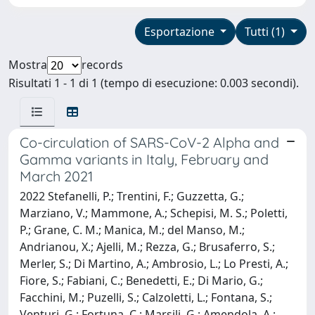
Esportazione
Tutti (1)
Mostra
records
Risultati 1 - 1 di 1 (tempo di esecuzione: 0.003 secondi).
Co-circulation of SARS-CoV-2 Alpha and
Gamma variants in Italy, February and
March 2021
2022 Stefanelli, P.; Trentini, F.; Guzzetta, G.;
Marziano, V.; Mammone, A.; Schepisi, M. S.; Poletti,
P.; Grane, C. M.; Manica, M.; del Manso, M.;
Andrianou, X.; Ajelli, M.; Rezza, G.; Brusaferro, S.;
Merler, S.; Di Martino, A.; Ambrosio, L.; Lo Presti, A.;
Fiore, S.; Fabiani, C.; Benedetti, E.; Di Mario, G.;
Facchini, M.; Puzelli, S.; Calzoletti, L.; Fontana, S.;
Venturi, G.; Fortuna, C.; Marsili, G.; Amendola, A.;