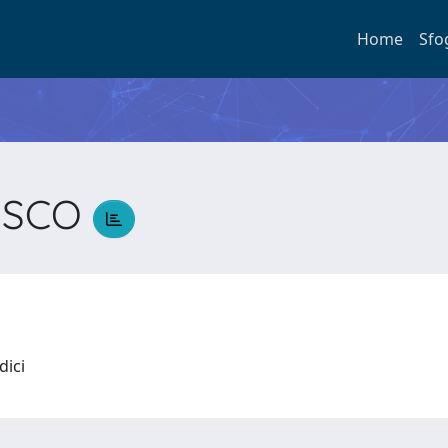
Home
Sfo
ESCO
O
idici