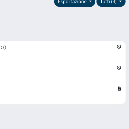
Esportazione
Tutti (3)
no)