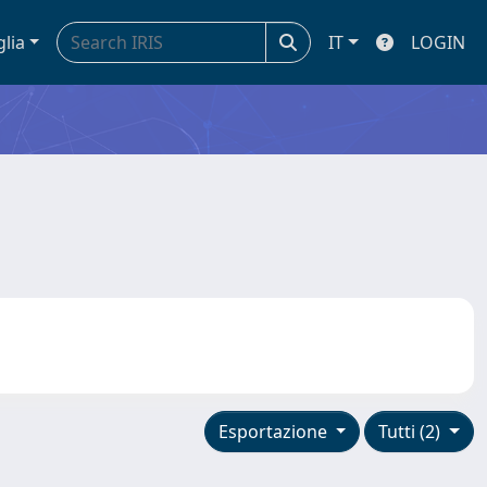
glia
IT
LOGIN
Esportazione
Tutti (2)