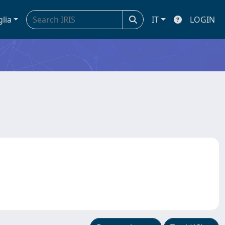
glia
IT
LOGIN