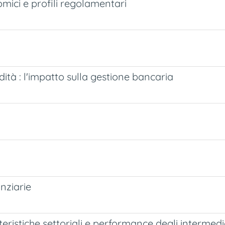
nomici e profili regolamentari
ità : l'impatto sulla gestione bancaria
anziarie
eristiche settoriali e performance degli intermedia