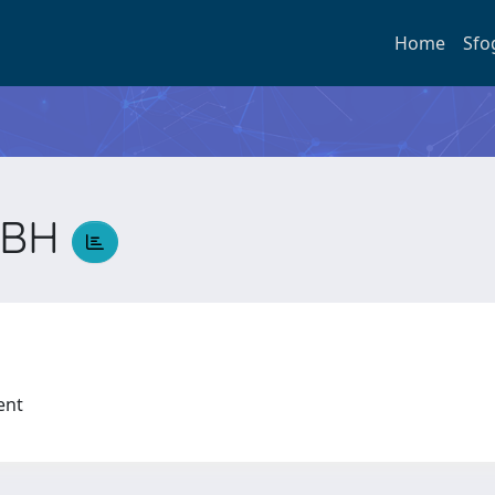
Home
Sfo
ABH
ment