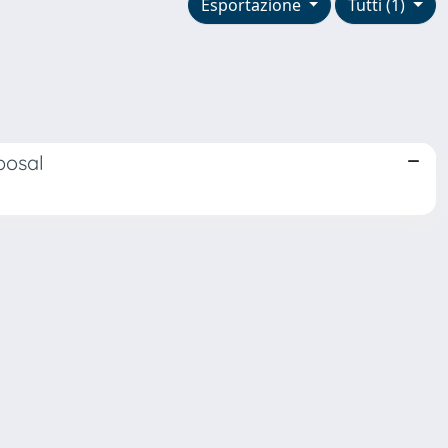
Esportazione
Tutti (1)
posal