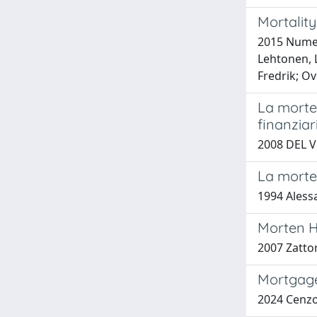
Mortality
2015 Numera
Lehtonen, L
Fredrik; Ov
La morte 
finanziar
2008 DEL VE
La morte 
1994 Alessa
Morten H
2007 Zatto
Mortgage
2024 Cenzo