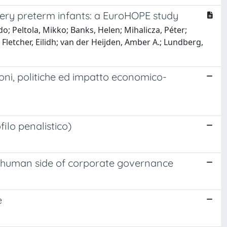
 very preterm infants: a EuroHOPE study
do; Peltola, Mikko; Banks, Helen; Mihalicza, Péter;
; Fletcher, Eilidh; van der Heijden, Amber A.; Lundberg,
ioni, politiche ed impatto economico-
filo penalistico)
e human side of corporate governance
e