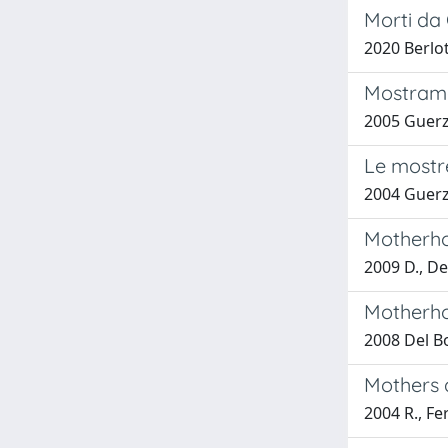
Morti da 
2020 Berlot
Mostraman
2005 Guerz
Le mostr
2004 Guerz
Motherho
2009 D., D
Motherho
2008 Del B
Mothers 
2004 R., Fe