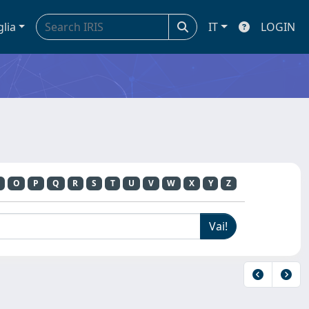
glia
IT
LOGIN
O
P
Q
R
S
T
U
V
W
X
Y
Z