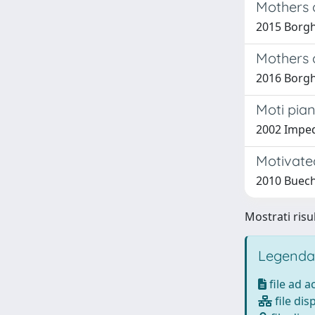
Mothers o
2015 Borghi
Mothers o
2016 Borghi
Moti pia
2002 Imped
Motivated
2010 Buech
Mostrati risu
Legenda
file ad 
file dis