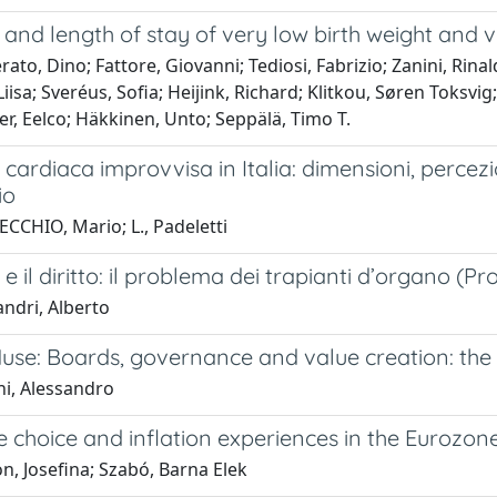
 and length of stay of very low birth weight and
to, Dino; Fattore, Giovanni; Tediosi, Fabrizio; Zanini, Rinal
iisa; Sveréus, Sofia; Heijink, Richard; Klitkou, Søren Toksvig
er, Eelco; Häkkinen, Unto; Seppälä, Timo T.
cardiaca improvvisa in Italia: dimensioni, percez
io
CCHIO, Mario; L., Padeletti
e il diritto: il problema dei trapianti d’organo (Pro
ndri, Alberto
use: Boards, governance and value creation: th
ni, Alessandro
 choice and inflation experiences in the Eurozon
n, Josefina; Szabó, Barna Elek