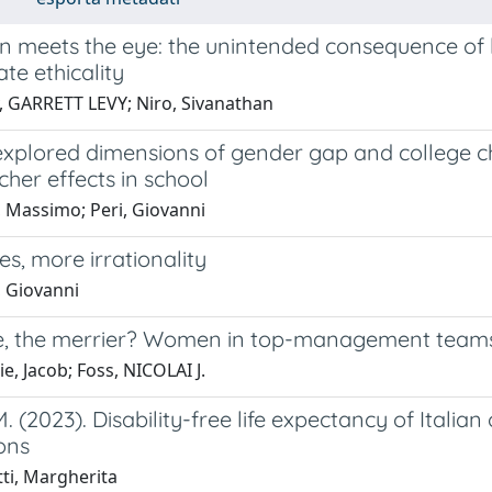
n meets the eye: the unintended consequence of
te ethicality
, GARRETT LEVY; Niro, Sivanathan
plored dimensions of gender gap and college choi
her effects in school
, Massimo; Peri, Giovanni
s, more irrationality
, Giovanni
, the merrier? Women in top-management teams a
e, Jacob; Foss, NICOLAI J.
M. (2023). Disability-free life expectancy of Italian 
ons
ti, Margherita