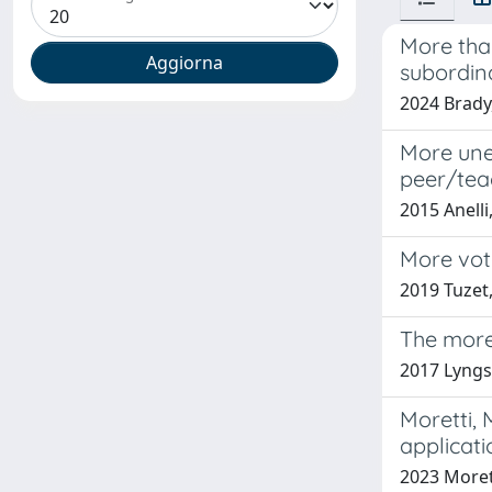
More tha
subordina
2024 Brady
More unex
peer/teac
2015 Anelli
More vote
2019 Tuzet
The more
2017 Lyngsi
Moretti, 
applicati
2023 Moret