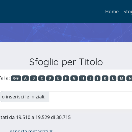
Home
Sfo
Sfoglia per Titolo
ai a:
0-9
A
B
C
D
E
F
G
H
I
J
K
L
M
N
o inserisci le iniziali:
ltati da 19.510 a 19.529 di 30.715
esporta metadati