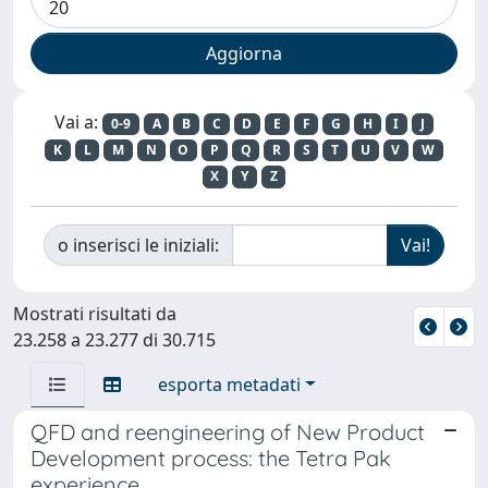
Vai a:
0-9
A
B
C
D
E
F
G
H
I
J
K
L
M
N
O
P
Q
R
S
T
U
V
W
X
Y
Z
o inserisci le iniziali:
Mostrati risultati da
23.258 a 23.277 di 30.715
esporta metadati
QFD and reengineering of New Product
Development process: the Tetra Pak
experience