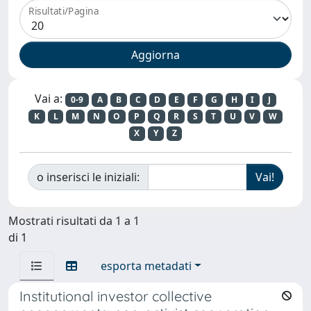
Risultati/Pagina
Vai a:
0-9
A
B
C
D
E
F
G
H
I
J
K
L
M
N
O
P
Q
R
S
T
U
V
W
X
Y
Z
o inserisci le iniziali:
Mostrati risultati da 1 a 1
di 1
esporta metadati
Institutional investor collective