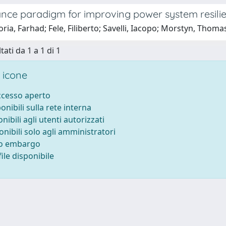
ance paradigm for improving power system resilie
oria, Farhad; Fele, Filiberto; Savelli, Iacopo; Morstyn, Thom
tati da 1 a 1 di 1
 icone
accesso aperto
ponibili sulla rete interna
onibili agli utenti autorizzati
onibili solo agli amministratori
to embargo
ile disponibile