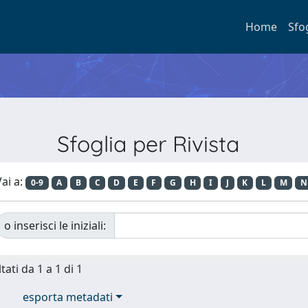
Home
Sfo
Sfoglia per Rivista
ai a:
0-9
A
B
C
D
E
F
G
H
I
J
K
L
M
N
o inserisci le iniziali:
tati da 1 a 1 di 1
esporta metadati