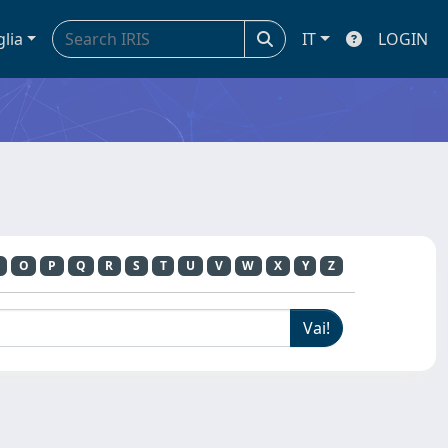
glia
IT
LOGIN
O
P
Q
R
S
T
U
V
W
X
Y
Z