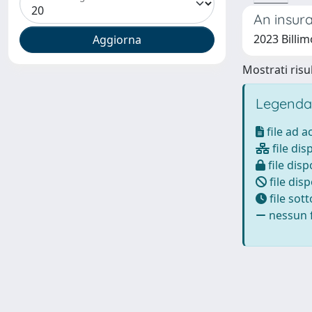
An insur
2023 Billim
Mostrati risul
Legenda
file ad 
file dis
file disp
file disp
file sot
nessun f