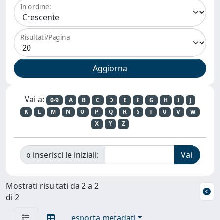
In ordine:
Risultati/Pagina
Vai a:
0-9
A
B
C
D
E
F
G
H
I
J
K
L
M
N
O
P
Q
R
S
T
U
V
W
X
Y
Z
o inserisci le iniziali:
Mostrati risultati da 2 a 2
di 2
esporta metadati