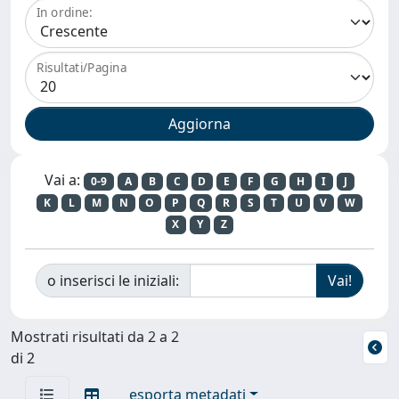
In ordine:
Risultati/Pagina
Vai a:
0-9
A
B
C
D
E
F
G
H
I
J
K
L
M
N
O
P
Q
R
S
T
U
V
W
X
Y
Z
o inserisci le iniziali:
Mostrati risultati da 2 a 2
di 2
esporta metadati