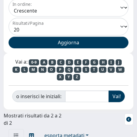
In ordine:
Risultati/Pagina
Vai a:
0-9
A
B
C
D
E
F
G
H
I
J
K
L
M
N
O
P
Q
R
S
T
U
V
W
X
Y
Z
o inserisci le iniziali:
Mostrati risultati da 2 a 2
di 2
esporta metadati