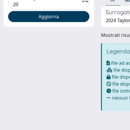
Surrogat
2024 Taylor
Mostrati risul
Legenda
file ad 
file dis
file disp
file disp
file sot
nessun f