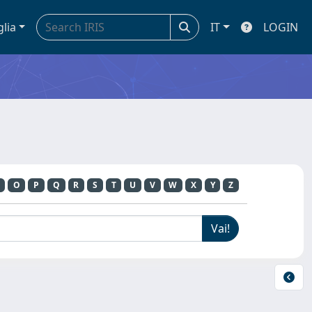
glia
IT
LOGIN
O
P
Q
R
S
T
U
V
W
X
Y
Z