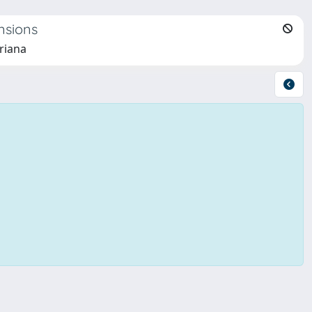
nsions
Oriana