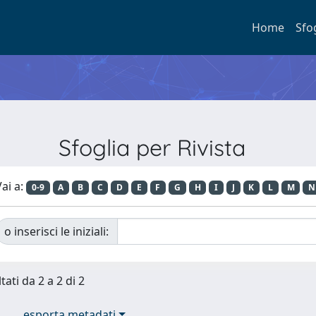
Home
Sfo
Sfoglia per Rivista
ai a:
0-9
A
B
C
D
E
F
G
H
I
J
K
L
M
N
o inserisci le iniziali:
tati da 2 a 2 di 2
esporta metadati