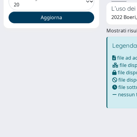
L’uso dei
2022 Boeri,
Mostrati risul
Legenda
file ad 
file dis
file disp
file disp
file sot
nessun f