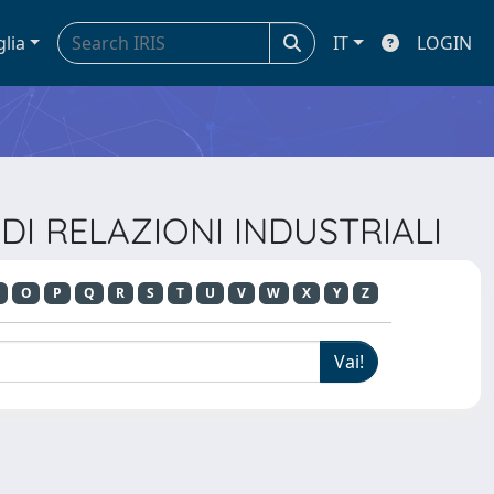
glia
IT
LOGIN
 DI RELAZIONI INDUSTRIALI
O
P
Q
R
S
T
U
V
W
X
Y
Z