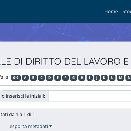
Home
Sfo
NALE DI DIRITTO DEL LAVORO E
ai a:
0-9
A
B
C
D
E
F
G
H
I
J
K
L
M
N
o inserisci le iniziali:
tati da 1 a 1 di 1
esporta metadati