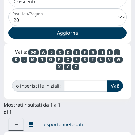
Risultati/Pagina
Vai a:
0-9
A
B
C
D
E
F
G
H
I
J
K
L
M
N
O
P
Q
R
S
T
U
V
W
X
Y
Z
o inserisci le iniziali:
Mostrati risultati da 1 a 1
di 1
esporta metadati