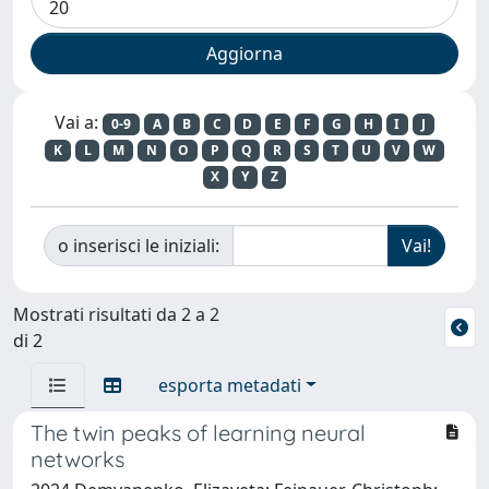
Vai a:
0-9
A
B
C
D
E
F
G
H
I
J
K
L
M
N
O
P
Q
R
S
T
U
V
W
X
Y
Z
o inserisci le iniziali:
Mostrati risultati da 2 a 2
di 2
esporta metadati
The twin peaks of learning neural
networks