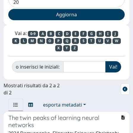
Vai a:
0-9
A
B
C
D
E
F
G
H
I
J
K
L
M
N
O
P
Q
R
S
T
U
V
W
X
Y
Z
o inserisci le iniziali:
Mostrati risultati da 2 a 2
di 2
esporta metadati
The twin peaks of learning neural
networks