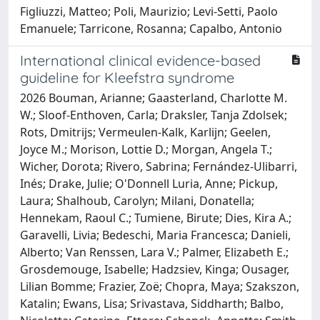
Figliuzzi, Matteo; Poli, Maurizio; Levi-Setti, Paolo
Emanuele; Tarricone, Rosanna; Capalbo, Antonio
International clinical evidence-based
guideline for Kleefstra syndrome
2026 Bouman, Arianne; Gaasterland, Charlotte M.
W.; Sloof-Enthoven, Carla; Draksler, Tanja Zdolsek;
Rots, Dmitrijs; Vermeulen-Kalk, Karlijn; Geelen,
Joyce M.; Morison, Lottie D.; Morgan, Angela T.;
Wicher, Dorota; Rivero, Sabrina; Fernández-Ulibarri,
Inés; Drake, Julie; O'Donnell Luria, Anne; Pickup,
Laura; Shalhoub, Carolyn; Milani, Donatella;
Hennekam, Raoul C.; Tumiene, Birute; Dies, Kira A.;
Garavelli, Livia; Bedeschi, Maria Francesca; Danieli,
Alberto; Van Renssen, Lara V.; Palmer, Elizabeth E.;
Grosdemouge, Isabelle; Hadzsiev, Kinga; Ousager,
Lilian Bomme; Frazier, Zoë; Chopra, Maya; Szakszon,
Katalin; Ewans, Lisa; Srivastava, Siddharth; Balbo,