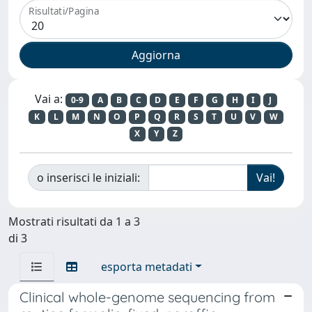
Risultati/Pagina
Vai a:
0-9
A
B
C
D
E
F
G
H
I
J
K
L
M
N
O
P
Q
R
S
T
U
V
W
X
Y
Z
o inserisci le iniziali:
Mostrati risultati da 1 a 3
di 3
esporta metadati
Clinical whole-genome sequencing from