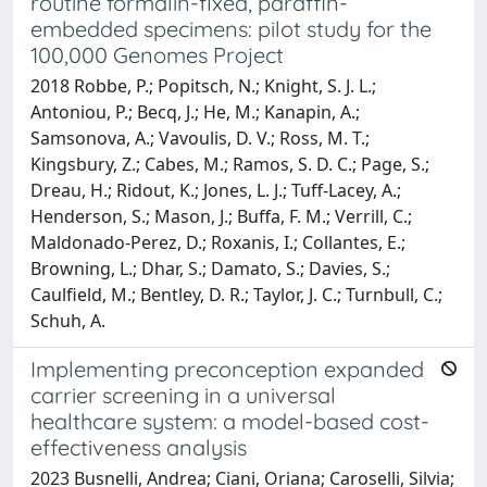
routine formalin-fixed, paraffin-
embedded specimens: pilot study for the
100,000 Genomes Project
2018 Robbe, P.; Popitsch, N.; Knight, S. J. L.;
Antoniou, P.; Becq, J.; He, M.; Kanapin, A.;
Samsonova, A.; Vavoulis, D. V.; Ross, M. T.;
Kingsbury, Z.; Cabes, M.; Ramos, S. D. C.; Page, S.;
Dreau, H.; Ridout, K.; Jones, L. J.; Tuff-Lacey, A.;
Henderson, S.; Mason, J.; Buffa, F. M.; Verrill, C.;
Maldonado-Perez, D.; Roxanis, I.; Collantes, E.;
Browning, L.; Dhar, S.; Damato, S.; Davies, S.;
Caulfield, M.; Bentley, D. R.; Taylor, J. C.; Turnbull, C.;
Schuh, A.
Implementing preconception expanded
carrier screening in a universal
healthcare system: a model-based cost-
effectiveness analysis
2023 Busnelli, Andrea; Ciani, Oriana; Caroselli, Silvia;