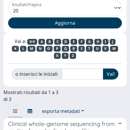
Risultati/Pagina
Vai a:
0-9
A
B
C
D
E
F
G
H
I
J
K
L
M
N
O
P
Q
R
S
T
U
V
W
X
Y
Z
o inserisci le iniziali:
Mostrati risultati da 1 a 3
di 3
esporta metadati
Clinical whole-genome sequencing from