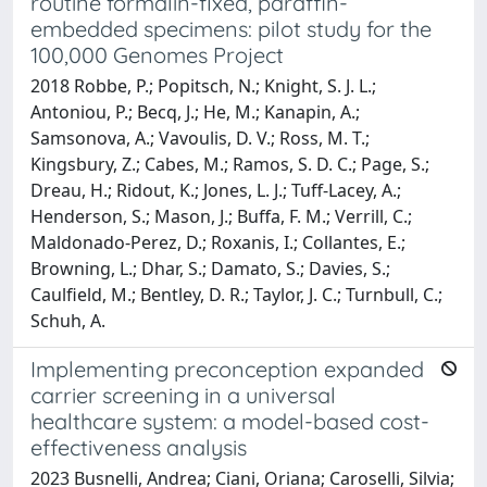
routine formalin-fixed, paraffin-
embedded specimens: pilot study for the
100,000 Genomes Project
2018 Robbe, P.; Popitsch, N.; Knight, S. J. L.;
Antoniou, P.; Becq, J.; He, M.; Kanapin, A.;
Samsonova, A.; Vavoulis, D. V.; Ross, M. T.;
Kingsbury, Z.; Cabes, M.; Ramos, S. D. C.; Page, S.;
Dreau, H.; Ridout, K.; Jones, L. J.; Tuff-Lacey, A.;
Henderson, S.; Mason, J.; Buffa, F. M.; Verrill, C.;
Maldonado-Perez, D.; Roxanis, I.; Collantes, E.;
Browning, L.; Dhar, S.; Damato, S.; Davies, S.;
Caulfield, M.; Bentley, D. R.; Taylor, J. C.; Turnbull, C.;
Schuh, A.
Implementing preconception expanded
carrier screening in a universal
healthcare system: a model-based cost-
effectiveness analysis
2023 Busnelli, Andrea; Ciani, Oriana; Caroselli, Silvia;