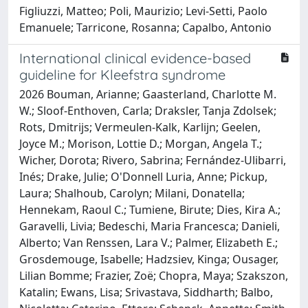
Figliuzzi, Matteo; Poli, Maurizio; Levi-Setti, Paolo
Emanuele; Tarricone, Rosanna; Capalbo, Antonio
International clinical evidence-based
guideline for Kleefstra syndrome
2026 Bouman, Arianne; Gaasterland, Charlotte M.
W.; Sloof-Enthoven, Carla; Draksler, Tanja Zdolsek;
Rots, Dmitrijs; Vermeulen-Kalk, Karlijn; Geelen,
Joyce M.; Morison, Lottie D.; Morgan, Angela T.;
Wicher, Dorota; Rivero, Sabrina; Fernández-Ulibarri,
Inés; Drake, Julie; O'Donnell Luria, Anne; Pickup,
Laura; Shalhoub, Carolyn; Milani, Donatella;
Hennekam, Raoul C.; Tumiene, Birute; Dies, Kira A.;
Garavelli, Livia; Bedeschi, Maria Francesca; Danieli,
Alberto; Van Renssen, Lara V.; Palmer, Elizabeth E.;
Grosdemouge, Isabelle; Hadzsiev, Kinga; Ousager,
Lilian Bomme; Frazier, Zoë; Chopra, Maya; Szakszon,
Katalin; Ewans, Lisa; Srivastava, Siddharth; Balbo,