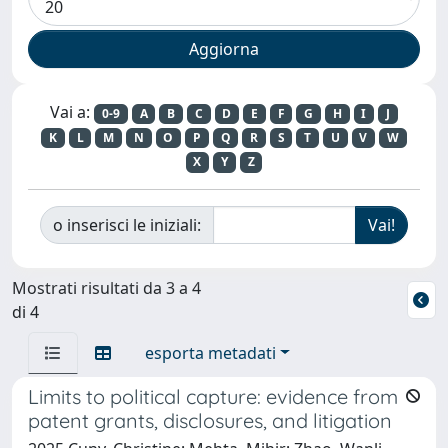
Vai a:
0-9
A
B
C
D
E
F
G
H
I
J
K
L
M
N
O
P
Q
R
S
T
U
V
W
X
Y
Z
o inserisci le iniziali:
Mostrati risultati da 3 a 4
di 4
esporta metadati
Limits to political capture: evidence from
patent grants, disclosures, and litigation