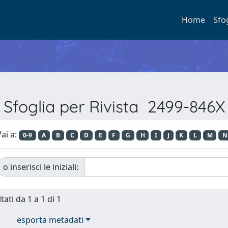
Home
Sfo
Sfoglia per Rivista 2499-846X
ai a:
0-9
A
B
C
D
E
F
G
H
I
J
K
L
M
N
o inserisci le iniziali:
tati da 1 a 1 di 1
esporta metadati