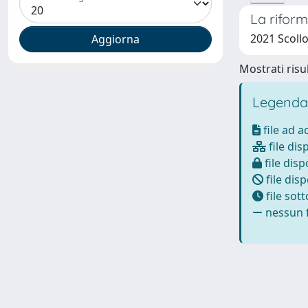
La riform
2021 Scollo
Mostrati risul
Legenda
file ad 
file dis
file disp
file disp
file sot
nessun f