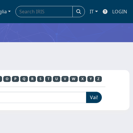
glia
IT
LOGIN
O
P
Q
R
S
T
U
V
W
X
Y
Z