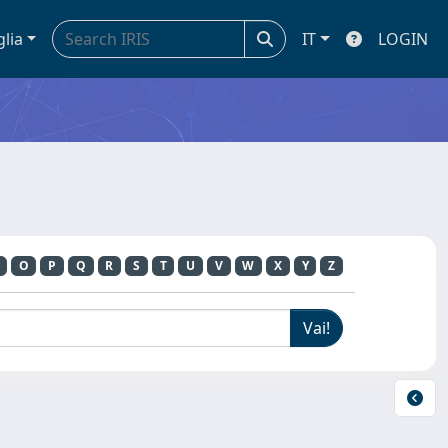
glia
IT
LOGIN
O
P
Q
R
S
T
U
V
W
X
Y
Z