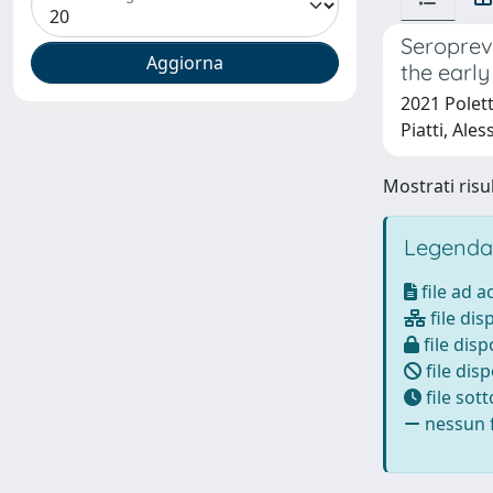
Seropreva
the early
2021 Polett
Piatti, Ale
Mostrati risul
Legenda
file ad 
file dis
file disp
file disp
file sot
nessun f