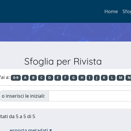
Home
Sfo
Sfoglia per Rivista
ai a:
0-9
A
B
C
D
E
F
G
H
I
J
K
L
M
N
o inserisci le iniziali:
tati da 5 a 5 di 5
esporta metadati