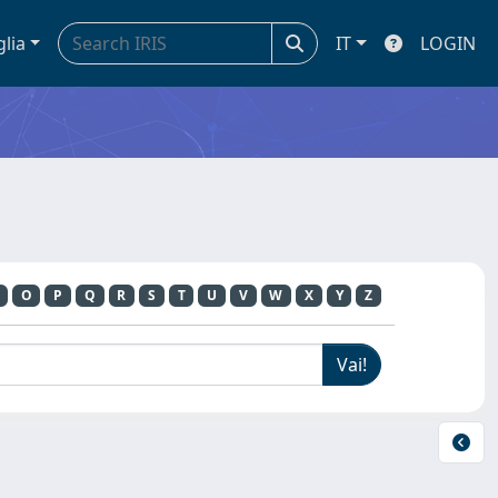
glia
IT
LOGIN
O
P
Q
R
S
T
U
V
W
X
Y
Z