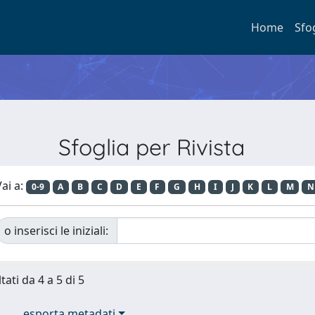
Home
Sfo
Sfoglia per Rivista
ai a:
0-9
A
B
C
D
E
F
G
H
I
J
K
L
M
N
o inserisci le iniziali:
tati da 4 a 5 di 5
esporta metadati