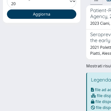
Patient-
Agency, 
2023 Ciani
Seropreva
the early
2021 Polett
Piatti, Ale
Mostrati risul
Legenda
file ad 
file dis
file disp
file disp