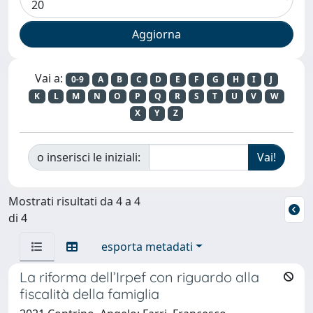
Vai a:
0-9
A
B
C
D
E
F
G
H
I
J
K
L
M
N
O
P
Q
R
S
T
U
V
W
X
Y
Z
o inserisci le iniziali:
Mostrati risultati da 4 a 4
di 4
esporta metadati
La riforma dell’Irpef con riguardo alla
fiscalità della famiglia