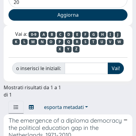
Vai a:
0-9
A
B
C
D
E
F
G
H
I
J
K
L
M
N
O
P
Q
R
S
T
U
V
W
X
Y
Z
o inserisci le iniziali:
Mostrati risultati da 1 a 1
di 1
esporta metadati
The emergence of a diploma democracy
the political education gap in the
Netherlands, 1971-2010