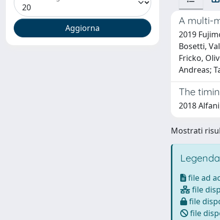
A multi-m
2019 Fujimo
Bosetti, Va
Fricko, Oli
Andreas; Ta
The timi
2018 Alfan
Mostrati risul
Legenda
file ad 
file dis
file disp
file disp