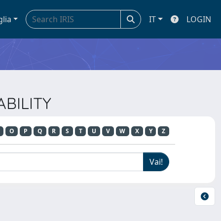
glia
IT
LOGIN
ABILITY
O
P
Q
R
S
T
U
V
W
X
Y
Z