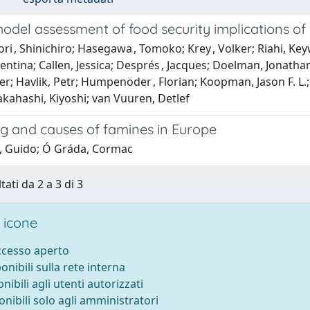
odel assessment of food security implications of
ri , Shinichiro; Hasegawa , Tomoko; Krey , Volker; Riahi, Ke
lentina; Callen, Jessica; Després , Jacques; Doelman, Jonatha
ver; Havlik, Petr; Humpenöder , Florian; Koopman, Jason F. L.
kahashi, Kiyoshi; van Vuuren, Detlef
ng and causes of famines in Europe
i, Guido; Ó Gráda, Cormac
tati da 2 a 3 di 3
 icone
accesso aperto
ponibili sulla rete interna
onibili agli utenti autorizzati
onibili solo agli amministratori