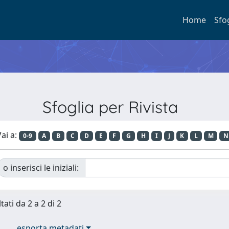
Home
Sfo
Sfoglia per Rivista
ai a:
0-9
A
B
C
D
E
F
G
H
I
J
K
L
M
N
o inserisci le iniziali:
tati da 2 a 2 di 2
esporta metadati