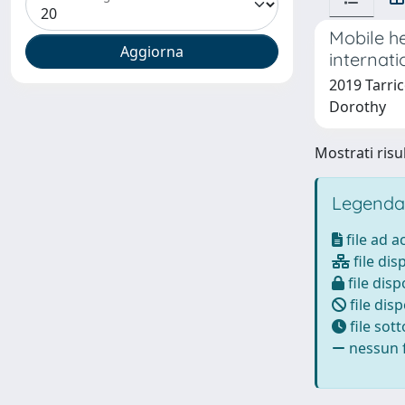
Mobile he
internati
2019 Tarric
Dorothy
Mostrati risul
Legenda
file ad 
file dis
file disp
file disp
file sot
nessun f