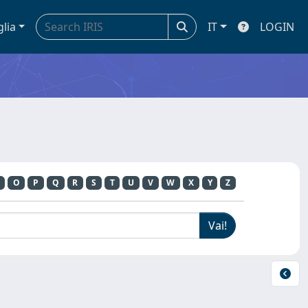
glia
IT
LOGIN
O
P
Q
R
S
T
U
V
W
X
Y
Z