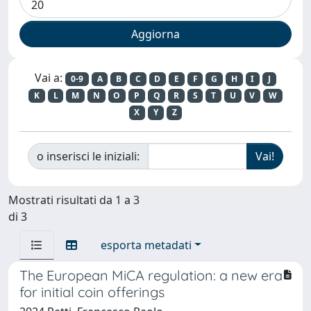
Vai a:
0-9
A
B
C
D
E
F
G
H
I
J
K
L
M
N
O
P
Q
R
S
T
U
V
W
X
Y
Z
o inserisci le iniziali:
Mostrati risultati da 1 a 3
di 3
esporta metadati
The European MiCA regulation: a new era
for initial coin offerings