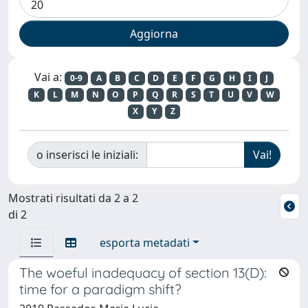
Vai a:
0-9
A
B
C
D
E
F
G
H
I
J
K
L
M
N
O
P
Q
R
S
T
U
V
W
X
Y
Z
o inserisci le iniziali:
Mostrati risultati da 2 a 2
di 2
esporta metadati
The woeful inadequacy of section 13(D):
time for a paradigm shift?