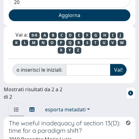
Vai a:
0-9
A
B
C
D
E
F
G
H
I
J
K
L
M
N
O
P
Q
R
S
T
U
V
W
X
Y
Z
o inserisci le iniziali:
Mostrati risultati da 2 a 2
di 2
esporta metadati
The woeful inadequacy of section 13(D):
time for a paradigm shift?