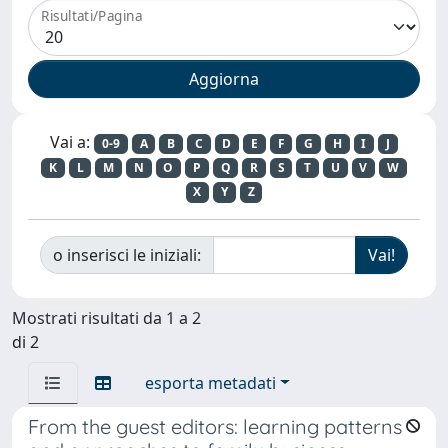
Risultati/Pagina
Vai a:
0-9
A
B
C
D
E
F
G
H
I
J
K
L
M
N
O
P
Q
R
S
T
U
V
W
X
Y
Z
o inserisci le iniziali:
Mostrati risultati da 1 a 2
di 2
esporta metadati
From the guest editors: learning patterns