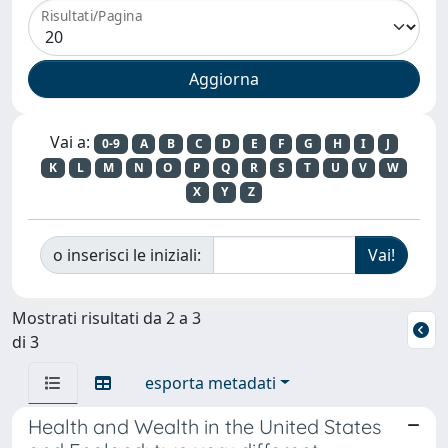
Risultati/Pagina
Vai a:
0-9
A
B
C
D
E
F
G
H
I
J
K
L
M
N
O
P
Q
R
S
T
U
V
W
X
Y
Z
o inserisci le iniziali:
Mostrati risultati da 2 a 3
di 3
esporta metadati
Health and Wealth in the United States