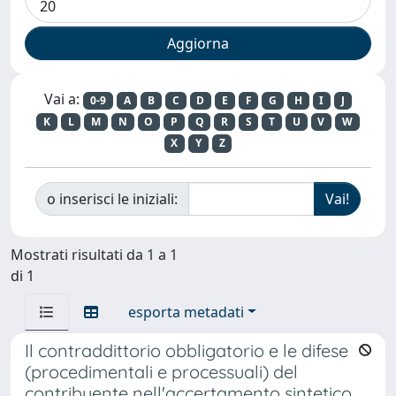
Vai a:
0-9
A
B
C
D
E
F
G
H
I
J
K
L
M
N
O
P
Q
R
S
T
U
V
W
X
Y
Z
o inserisci le iniziali:
Mostrati risultati da 1 a 1
di 1
esporta metadati
Il contraddittorio obbligatorio e le difese
(procedimentali e processuali) del
contribuente nell'accertamento sintetico