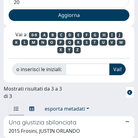
Vai a:
0-9
A
B
C
D
E
F
G
H
I
J
K
L
M
N
O
P
Q
R
S
T
U
V
W
X
Y
Z
o inserisci le iniziali:
Mostrati risultati da 3 a 3
di 3
esporta metadati
Una giustizia sbilanciata
2015 Frosini, JUSTIN ORLANDO