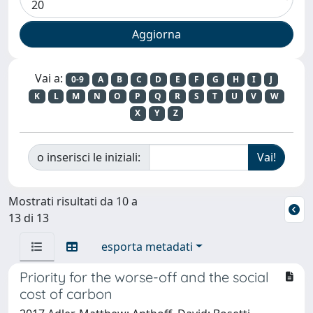
Vai a:
0-9
A
B
C
D
E
F
G
H
I
J
K
L
M
N
O
P
Q
R
S
T
U
V
W
X
Y
Z
o inserisci le iniziali:
Mostrati risultati da 10 a
13 di 13
esporta metadati
Priority for the worse-off and the social
cost of carbon