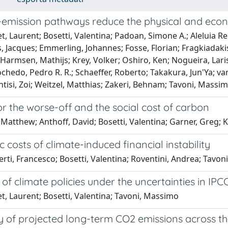
-emission pathways reduce the physical and econ
, Laurent; Bosetti, Valentina; Padoan, Simone A.; Aleluia Re
s, Jacques; Emmerling, Johannes; Fosse, Florian; Fragkiadakis,
 Harmsen, Mathijs; Krey, Volker; Oshiro, Ken; Nogueira, Laris
hedo, Pedro R. R.; Schaeffer, Roberto; Takakura, Jun'Ya; van
ntisi, Zoi; Weitzel, Matthias; Zakeri, Behnam; Tavoni, Massi
for the worse-off and the social cost of carbon
 Matthew; Anthoff, David; Bosetti, Valentina; Garner, Greg; Ke
c costs of climate-induced financial instability
ti, Francesco; Bosetti, Valentina; Roventini, Andrea; Tavo
 of climate policies under the uncertainties in IP
, Laurent; Bosetti, Valentina; Tavoni, Massimo
ity of projected long-term CO2 emissions across 