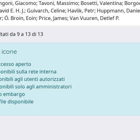
goni, Giacomo; Tavoni, Massimo; Bosetti, Valentina; Borgono
vid E. H. J.; Guivarch, Celine; Havlik, Petr; Huppmann, Daniel
r; Ó. Broin, Eoin; Price, James; Van Vuuren, Detlef P.
tati da 9 a 13 di 13
 icone
accesso aperto
ponibili sulla rete interna
onibili agli utenti autorizzati
onibili solo agli amministratori
to embargo
ile disponibile