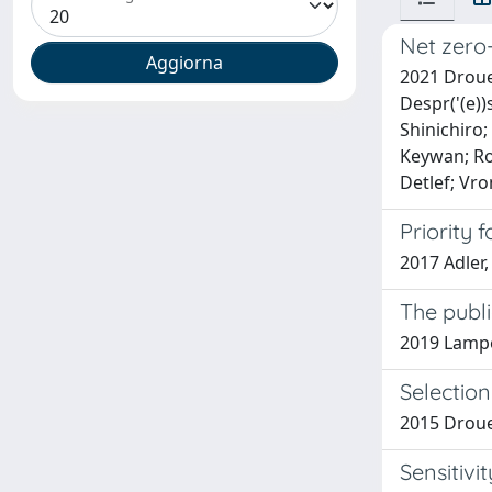
Net zero
2021 Drouet
Despr('(e))
Shinichiro;
Keywan; Roc
Detlef; Vro
Priority 
2017 Adler,
The publi
2019 Lamper
Selection
2015 Drouet
Sensitiv