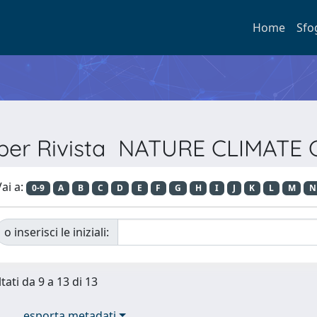
Home
Sfo
a per Rivista NATURE CLIMATE
ai a:
0-9
A
B
C
D
E
F
G
H
I
J
K
L
M
N
o inserisci le iniziali:
tati da 9 a 13 di 13
esporta metadati