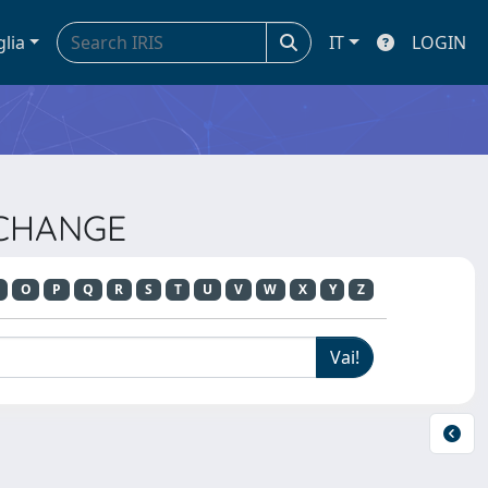
glia
IT
LOGIN
 CHANGE
O
P
Q
R
S
T
U
V
W
X
Y
Z