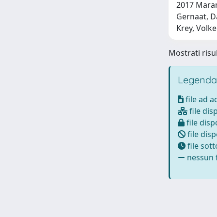
2017 Maran
Gernaat, Da
Krey, Volke
Mostrati risul
Legenda
file ad 
file dis
file disp
file disp
file sot
nessun f