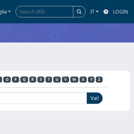
glia
IT
LOGIN
O
P
Q
R
S
T
U
V
W
X
Y
Z