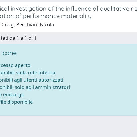
cal investigation of the influence of qualitative r
ation of performance materiality
Craig; Pecchiari, Nicola
tati da 1 a 1 di 1
 icone
accesso aperto
ponibili sulla rete interna
onibili agli utenti autorizzati
onibili solo agli amministratori
to embargo
ile disponibile