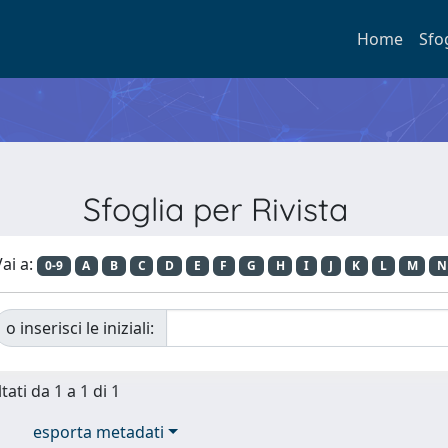
Home
Sfo
Sfoglia per Rivista
ai a:
0-9
A
B
C
D
E
F
G
H
I
J
K
L
M
N
o inserisci le iniziali:
tati da 1 a 1 di 1
esporta metadati