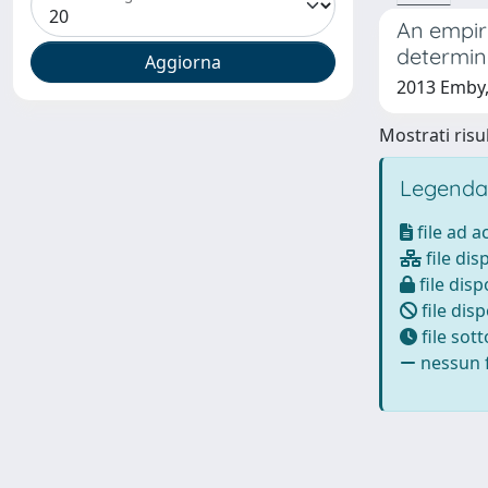
An empiri
determin
2013 Emby, 
Mostrati risul
Legenda
file ad 
file dis
file disp
file disp
file sot
nessun f