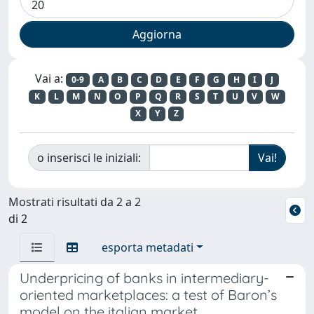
Vai a:
0-9
A
B
C
D
E
F
G
H
I
J
K
L
M
N
O
P
Q
R
S
T
U
V
W
X
Y
Z
o inserisci le iniziali:
Mostrati risultati da 2 a 2
di 2
esporta metadati
Underpricing of banks in intermediary-
oriented marketplaces: a test of Baron’s
model on the italian market