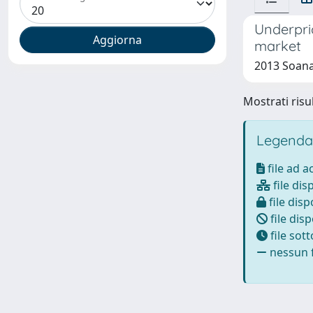
Underpric
market
2013 Soana
Mostrati risul
Legenda
file ad 
file dis
file disp
file disp
file sot
nessun f