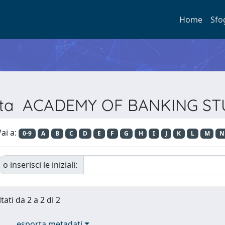
Home
Sfo
ivista ACADEMY OF BANKING S
ai a:
0-9
A
B
C
D
E
F
G
H
I
J
K
L
M
N
o inserisci le iniziali:
tati da 2 a 2 di 2
esporta metadati