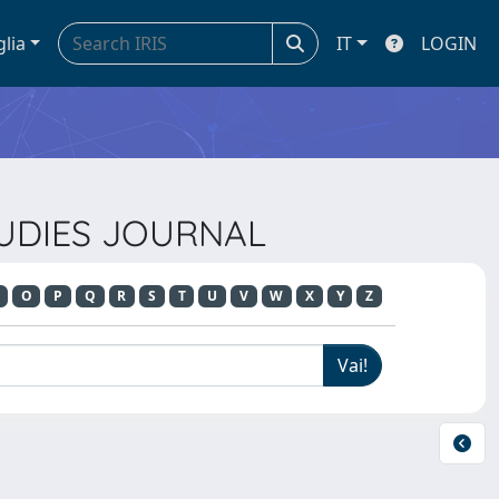
glia
IT
LOGIN
TUDIES JOURNAL
O
P
Q
R
S
T
U
V
W
X
Y
Z