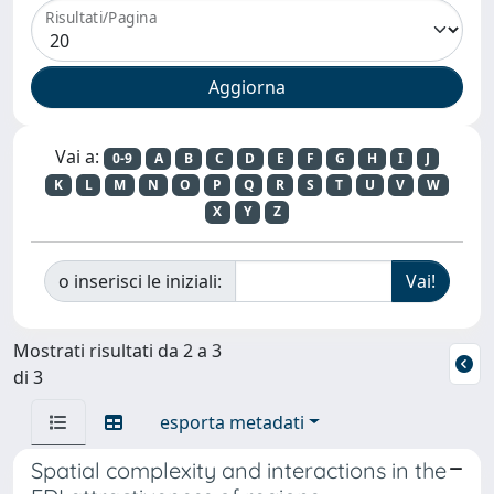
Risultati/Pagina
Vai a:
0-9
A
B
C
D
E
F
G
H
I
J
K
L
M
N
O
P
Q
R
S
T
U
V
W
X
Y
Z
o inserisci le iniziali:
Mostrati risultati da 2 a 3
di 3
esporta metadati
Spatial complexity and interactions in the