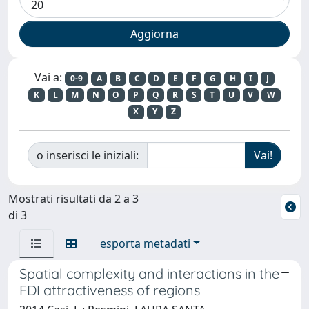
Vai a:
0-9
A
B
C
D
E
F
G
H
I
J
K
L
M
N
O
P
Q
R
S
T
U
V
W
X
Y
Z
o inserisci le iniziali:
Mostrati risultati da 2 a 3
di 3
esporta metadati
Spatial complexity and interactions in the
FDI attractiveness of regions