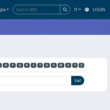
glia
IT
LOGIN
O
P
Q
R
S
T
U
V
W
X
Y
Z