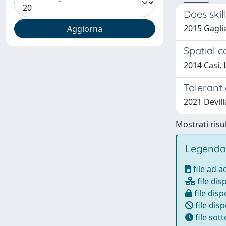
Does skil
2015 Gaglia
Spatial c
2014 Casi,
Tolerant
2021 Devill
Mostrati risul
Legenda
file ad 
file dis
file disp
file disp
file sot