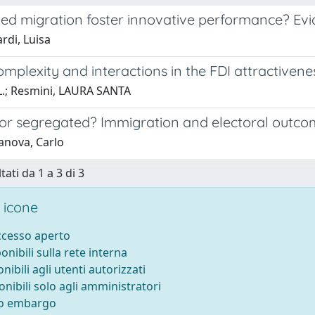
led migration foster innovative performance? Evi
rdi, Luisa
omplexity and interactions in the FDI attractivene
 L.; Resmini, LAURA SANTA
 or segregated? Immigration and electoral outco
anova, Carlo
tati da 1 a 3 di 3
 icone
accesso aperto
ponibili sulla rete interna
onibili agli utenti autorizzati
onibili solo agli amministratori
to embargo