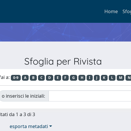
Home
Sfo
Sfoglia per Rivista
ai a:
0-9
A
B
C
D
E
F
G
H
I
J
K
L
M
N
o inserisci le iniziali:
tati da 1 a 3 di 3
esporta metadati