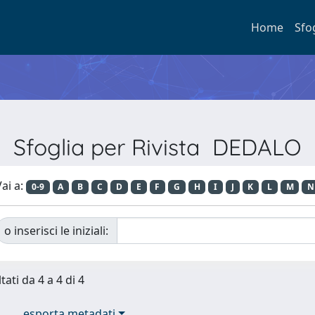
Home
Sfo
Sfoglia per Rivista DEDALO
ai a:
0-9
A
B
C
D
E
F
G
H
I
J
K
L
M
N
o inserisci le iniziali:
tati da 4 a 4 di 4
esporta metadati