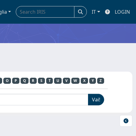
glia
IT
LOGIN
O
P
Q
R
S
T
U
V
W
X
Y
Z