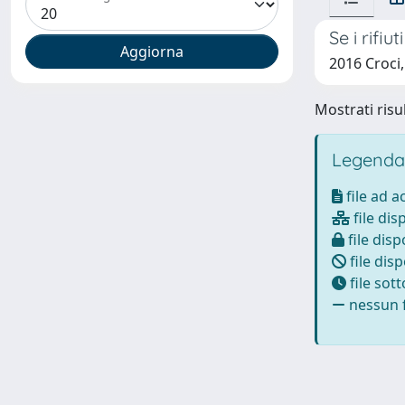
Se i rifi
2016 Croci
Mostrati risul
Legenda
file ad 
file dis
file disp
file disp
file sot
nessun f