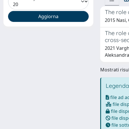
The role 
2015 Nasi, 
The role 
cross-sec
2021 Varghe
Aleksandra;
Mostrati risul
Legenda
file ad 
file dis
file disp
file disp
file sot