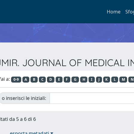
Home
Sfo
ta JMIR. JOURNAL OF MEDICAL
ai a:
0-9
A
B
C
D
E
F
G
H
I
J
K
L
M
N
o inserisci le iniziali:
tati da 5 a 6 di 6
esporta metadati