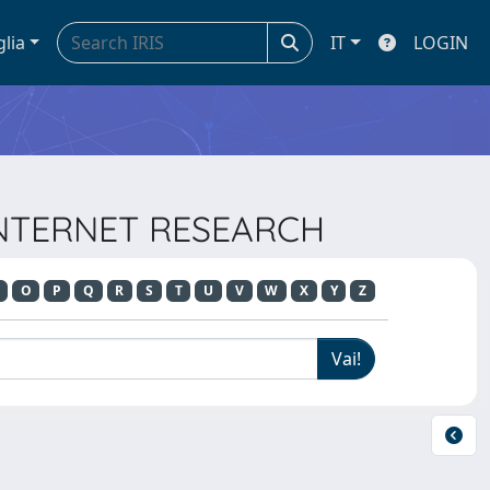
glia
IT
LOGIN
 INTERNET RESEARCH
O
P
Q
R
S
T
U
V
W
X
Y
Z