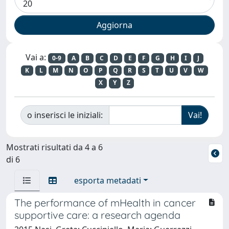
Vai a:
0-9
A
B
C
D
E
F
G
H
I
J
K
L
M
N
O
P
Q
R
S
T
U
V
W
X
Y
Z
o inserisci le iniziali:
Mostrati risultati da 4 a 6
di 6
esporta metadati
The performance of mHealth in cancer
supportive care: a research agenda