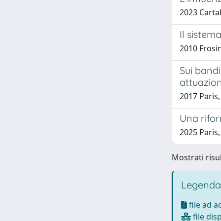
2023 Carta
Il sistem
2010 Frosi
Sui bandi
attuazion
2017 Paris
Una rifor
2025 Paris
Mostrati risul
Legenda
file ad 
file dis