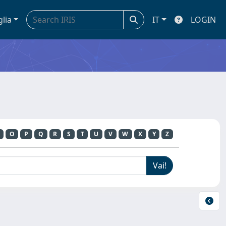
glia
IT
LOGIN
O
P
Q
R
S
T
U
V
W
X
Y
Z