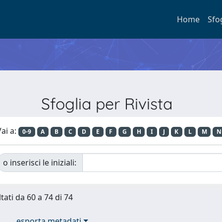
Home
Sfo
Sfoglia per Rivista
ai a:
0-9
A
B
C
D
E
F
G
H
I
J
K
L
M
N
o inserisci le iniziali:
tati da 60 a 74 di 74
esporta metadati