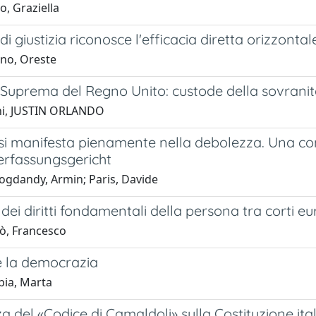
, Graziella
di giustizia riconosce l'efficacia diretta orizzontal
ino, Oreste
 Suprema del Regno Unito: custode della sovrani
ni, JUSTIN ORLANDO
si manifesta pienamente nella debolezza. Una com
rfassungsgericht
ogdandy, Armin; Paris, Davide
 dei diritti fondamentali della persona tra corti eu
ò, Francesco
e la democrazia
bia, Marta
za del «Codice di Camaldoli» sulla Costituzione ita